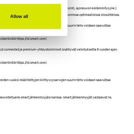
stoiminnon käytöstä (esim. kauko-ohjattu ilmastointi, ajoneuvon esilämmitys jne.).
 ladata tällä nopeudella 10–80 % SOC:sta alle 3 tunnissa optimaalisissa olosuhteissa.
Allow all
hteiden vuoksi määritettyjen kiihtyvyysarvojen suurin teho voidaan saavuttaa
teröintiä https://id.smart.com/.
tut connected ja premium-yhteystoiminnot sisältyvät veloituksetta 8 vuoden ajan.
teröintiä https://id.smart.com/.
hteiden vuoksi määritettyjen kiihtyvyysarvojen suurin teho voidaan saavuttaa
 neuvoteltuane smart jälleenmyyjäsi kanssa. smart jälleenmyyjät vastaavat ns.