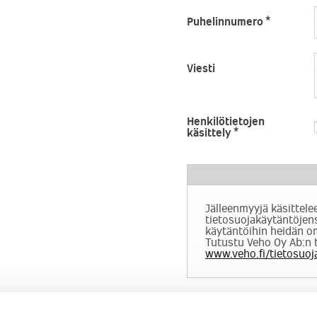
jälleenmyyjä ottaa sinuun pian
Puhelinnumero
*
Viesti
Henkilötietojen
käsittely
*
Jälleenmyyjä käsittele
tietosuojakäytäntöjens
käytäntöihin heidän om
Tutustu Veho Oy Ab:n 
www.veho.fi/tietosuoj