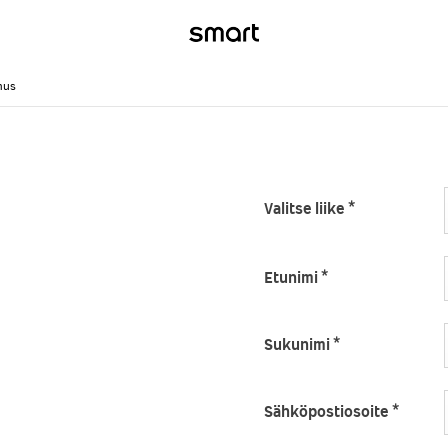
mus
Valitse liike
*
Etunimi
*
Sukunimi
*
Sähköpostiosoite
*
na toivomaasi mallia, jätä
viestikentässä mistä mallista