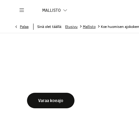
MALLISTO
>
>
Palaa
Sinä olet täällä:
Etusivu
Mallisto
Koe huomisen ajokoke
Koe huomisen ajokokemus
Varaa täältä koeajo haluamallesi mallille.
Varaa koeajo
Mikäli valitsemallasi jälleenmyyjällä ei ole valittava
yhteydenottopyyntö oheisella lomakkeella ja kerro 