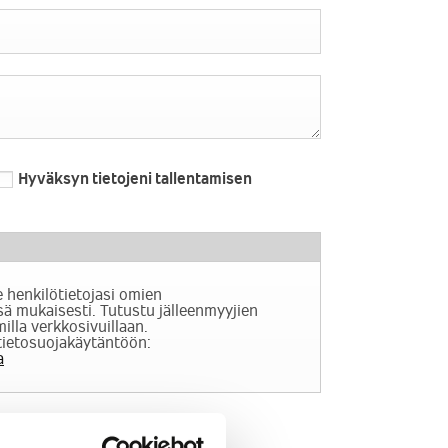
Hyväksyn tietojeni tallentamisen
e henkilötietojasi omien
ä mukaisesti. Tutustu jälleenmyyjien
illa verkkosivuillaan.
tietosuojakäytäntöön:
a