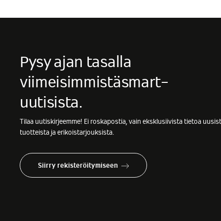
Pysy ajan tasalla
viimeisimmistä
smart-
uutisista.
Tilaa uutiskirjeemme! Ei roskapostia, vain eksklusiivista tietoa
uusis
tuotteista ja erikoistarjouksista.
Siirry rekisteröitymiseen