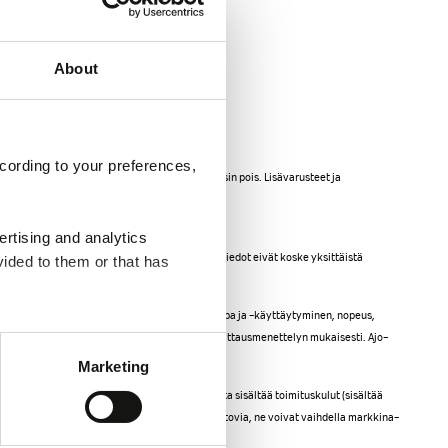
About
cording to your preferences,
sesti ulko- ja sisäväreissä, ei voida sulkea täysin pois. Lisävarusteet ja
s näytettäisiin kuvissa.
ertising and analytics
sellaisena kuin se on muutettuna, mukaisia. Tiedot eivät koske yksittäistä
vided to them or that has
enotolla jarrutuksen aikana. Yksilöllinen ajotapa ja -käyttäytyminen, nopeus,
 withdraw or change your
tää sitä. Arvot ovat määritetty määrätyn EU:n mittausmenettelyn mukaisesti. Ajo-
Marketing
ä arvonlisäverottomia. Ilmoitettu ajoneuvon hinta sisältää toimituskulut (sisältää
imassa oleviin hinnastoihin. Tiedot eivät ole sitovia, ne voivat vaihdella markkina-