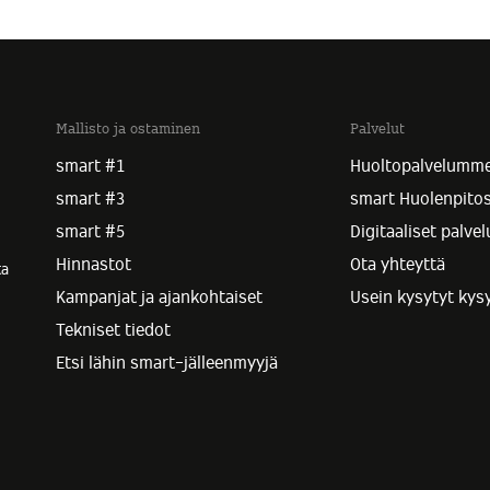
Mallisto ja ostaminen
Palvelut
smart #1
Huoltopalvelumm
smart #3
smart Huolenpito
smart #5
Digitaaliset palvel
Hinnastot
Ota yhteyttä
ta
Kampanjat ja ajankohtaiset
Usein kysytyt ky
Tekniset tiedot
Etsi lähin smart-jälleenmyyjä