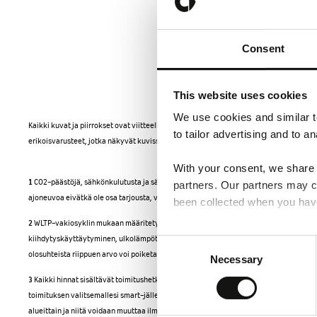
Consent
This website uses cookies
We use cookies and similar t
Kaikki kuvat ja piirrokset ovat viitteellisiä. Tuotannon prosessin takia tilatun ajoneu
to tailor advertising and to an
erikoisvarusteet, jotka näkyvät kuvissa, eivät automaattisesti kuulu esitettyyn malli
With your consent, we share i
1
CO2-päästöjä, sähkönkulutusta ja sähköistä toimintasädettä koskevat tiedot ovet m
partners. Our partners may co
ajoneuvoa eivätkä ole osa tarjousta, vaan niitä käytetään ainoastaan eri ajoneuvoty
been collected when you have
2
WLTP-vakiosyklin mukaan määritetyt toiminta-alueet mahdollistavat valmistajien vä
Choose whether to allow the 
kiihdytyskäyttäytyminen, ulkolämpötila, topografia ja sähköajoneuvojen käyttö vaiku
Consent
consent at any time in the Co
olosuhteista riippuen arvo voi poiketa ilmoitetusta arvosta.
Necessary
Selection
3
Kaikki hinnat sisältävät toimitushetkellä sovellettavan arvonlisäveron (ALV), ellei t
toimituksen valitsemallesi smart-jälleenmyyjälle, rekisterikilvet ja uuden ajoneuvon 
alueittain ja niitä voidaan muuttaa ilman erillistä ilmoitusta. Vehon voimassa olevat 