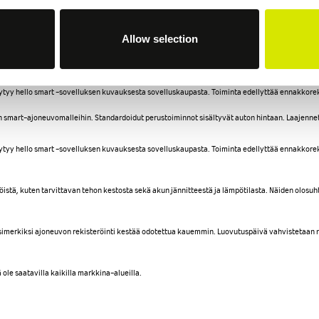
a akun lämpötiloista, käytettävissä olevasta tehosta ja muista rajoituksista sekä kauko-ohjau
 SOC:iin (State of Charge) alle 7,5 tunnissa. Jos ajoneuvoon on asennettu 22 kW:n laturi, voit
Allow selection
istä, kuten tarvittavan tehon kestosta sekä akun jännitteestä ja lämpötilasta. Näiden olosu
tyy hello smart -sovelluksen kuvauksesta sovelluskaupasta. Toiminta edellyttää ennakkorekis
n smart-ajoneuvomalleihin. Standardoidut perustoiminnot sisältyvät auton hintaan. Laajenne
tyy hello smart -sovelluksen kuvauksesta sovelluskaupasta. Toiminta edellyttää ennakkorekis
istä, kuten tarvittavan tehon kestosta sekä akun jännitteestä ja lämpötilasta. Näiden olosu
s esimerkiksi ajoneuvon rekisteröinti kestää odotettua kauemmin. Luovutuspäivä vahvistetaan
 ole saatavilla kaikilla markkina-alueilla.