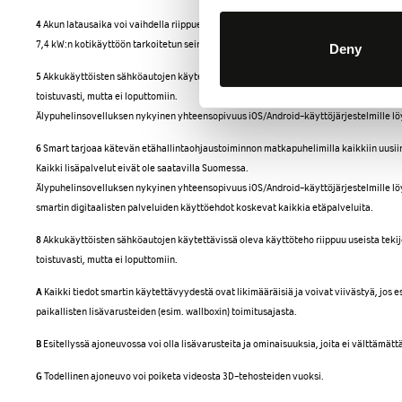
4
Akun latausaika voi vaihdella riippuen erilaisista olosuhteista, kuten ympäristön j
7,4 kW:n kotikäyttöön tarkoitetun seinälatausaseman avulla voit ladata 10 %:sta 80 %:n
Deny
5
Akkukäyttöisten sähköautojen käytettävissä oleva käyttöteho riippuu useista tekijö
toistuvasti, mutta ei loputtomiin.
Älypuhelinsovelluksen nykyinen yhteensopivuus iOS/Android-käyttöjärjestelmille löy
6
Smart tarjoaa kätevän etähallintaohjaustoiminnon matkapuhelimilla kaikkiin uusii
Kaikki lisäpalvelut eivät ole saatavilla Suomessa.
Älypuhelinsovelluksen nykyinen yhteensopivuus iOS/Android-käyttöjärjestelmille löy
smartin digitaalisten palveluiden käyttöehdot koskevat kaikkia etäpalveluita.
8
Akkukäyttöisten sähköautojen käytettävissä oleva käyttöteho riippuu useista tekijö
toistuvasti, mutta ei loputtomiin.
A
Kaikki tiedot smartin käytettävyydestä ovat likimääräisiä ja voivat viivästyä, jo
paikallisten lisävarusteiden (esim. wallboxin) toimitusajasta.
B
Esitellyssä ajoneuvossa voi olla lisävarusteita ja ominaisuuksia, joita ei välttämättä
G
Todellinen ajoneuvo voi poiketa videosta 3D-tehosteiden vuoksi.