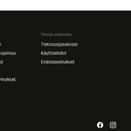
Tietoja smartista
e
Tietosuojaseloste
sopimus
Käyttöehdot
ut
Evästeasetukset
symykset