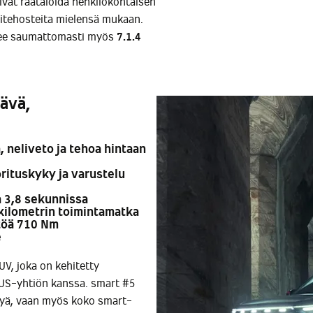
ivat räätälöidä henkilökohtaisen
itehosteita mielensä mukaan.
ukee saumattomasti myös
7.1.4
ävä,
, neliveto ja tehoa hintaan
orituskyky ja varustelu
 3,8 sekunnissa
 kilometrin toimintamatka
ntöä 710 Nm
e
V, joka on kehitetty
BUS-yhtiön kanssa. smart #5
kyä, vaan myös koko smart-