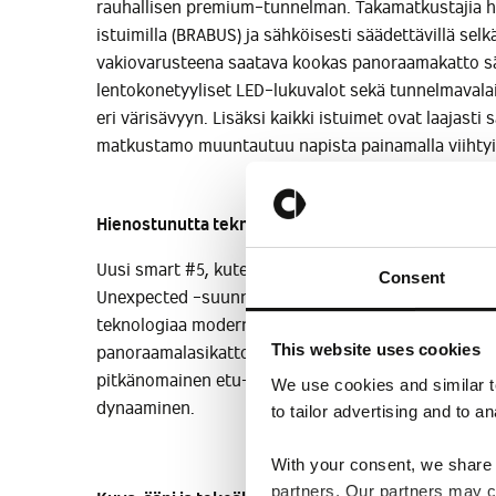
rauhallisen premium-tunnelman. Takamatkustajia h
istuimilla (BRABUS) ja sähköisesti säädettävillä sel
vakiovarusteena saatava kookas panoraamakatto sä
lentokonetyyliset LED-lukuvalot sekä tunnelmavalai
eri värisävyyn. Lisäksi kaikki istuimet ovat laajasti 
matkustamo muuntautuu napista painamalla viihtyis
Hienostunutta teknologiaa ja modernia estetiikkaa
Uusi smart #5, kuten aikaisemmatkin smart-mallit, 
Consent
Unexpected -suunnittelufilosofian mukaisesti: yhd
teknologiaa moderniin estetiikkaan. Autolle tunnuso
This website uses cookies
panoraamalasikatto, kehyksettömät ovien ikkunat, l
pitkänomainen etu- ja takavalojen muotoilu. Auton s
We use cookies and similar t
dynaaminen.
to tailor advertising and to an
With your consent, we share i
partners. Our partners may co