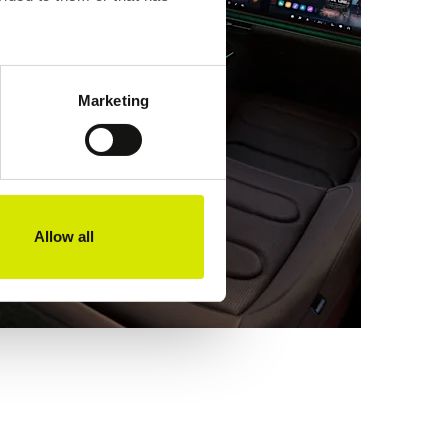
 withdraw or change your
Marketing
Allow all