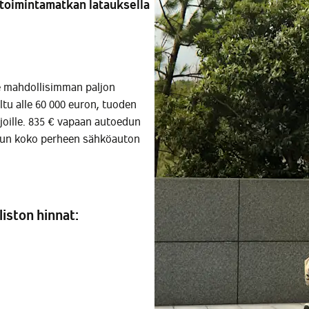
toimintamatkan latauksella
e mahdollisimman paljon
ltu alle 60 000 euron, tuoden
ijoille. 835 € vapaan autoedun
llun koko perheen sähköauton
iston hinnat: