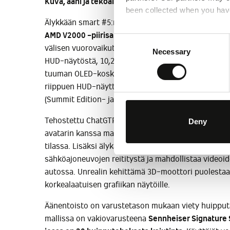
Kuva, ääni ja tekoäly sulautuvat digitaalisessa ma
been collected when you have
Älykkään smart #5:n digitaalisen ekosysteemin yt
Choose whether to allow the 
AMD V2000 -piirisarja
, joka mahdollistaa sujuvan ja
Consent
consent at any time in the Co
välisen vuorovaikutuksen. Järjestelmä koostuu 25,6
Necessary
Selection
HUD-näytöstä, 10,25 tuuman Full HD -digitaalimitta
tuuman OLED-kosketusnäytöstä kuljettajalle ja mat
riippuen HUD-näyttö ja matkustajan viihdenäyttö ku
(Summit Edition- ja BRABUS Business)
.
Tehostettu ChatGTP-tekoälypohjainen ääniohjaus y
Deny
avatarin kanssa mahdollistaa monien ajoneuvon toi
tilassa. Lisäksi älykäs OS 2.0 -käyttöjärjestelmä tu
sähköajoneuvojen reititystä ja mahdollistaa videoi
autossa. Unrealin kehittämä 3D-moottori puolestaa
korkealaatuisen grafiikan näytöille.
Äänentoisto on varustetason mukaan viety huipput
mallissa on vakiovarusteena
Sennheiser Signature 