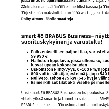
jossa on 20 huipputehokasta kaiutinta.
Käyttäjät vo
äänimaiseman säätämällä esimerkiksi bassoa ja ään
Järjestelmän maksimiteho on 1190 wattia, ja se t
Dolby Atmos -ääniformaatte
ja
.
smart #5 BRABUS Business- näytt
suorituskykyinen ja varusteltu!
Poikkeuksellisen paljon tilaa, varusteita
59 990 €
Malliston lippulaiva, jossa ulkonäkö, su
luovat upean kokonaisuuden
Uskomaton kiihtyvyys, 0-100 km/h jopa
800 voltin sähköjärjestelmä ja jopa 540
Neliveto, tehoa 475 kW (646 hv) ja vää
Esimerkilliset tilat aktiiviselle perheell
Uusi smart #5 BRABUS Business on huippuluokan SU
yhteistyössä smartin ja tunnetun saksalaisen BRA
BRABUS ei ole pelkästään uskomatonta suoritusky