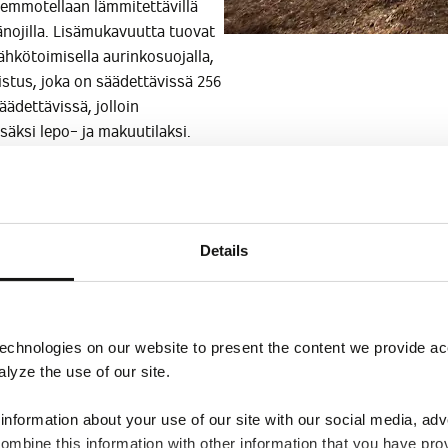
emmotellaan lämmitettävillä
känojilla. Lisämukavuutta tuovat
hkötoimisella aurinkosuojalla,
stus, joka on säädettävissä 256
säädettävissä, jolloin
äksi lepo- ja makuutilaksi.
on toteutettu Love, Pure,
Details
istämällä hienostunutta
maisia piirteitä ovat
yhyet etu- ja takaylitykset sekä
iluetti on ajattoman tyylikäs ja
echnologies on our website to present the content we provide ac
alyze the use of our site.
nformation about your use of our site with our social media, adv
mbine this information with other information that you have pro