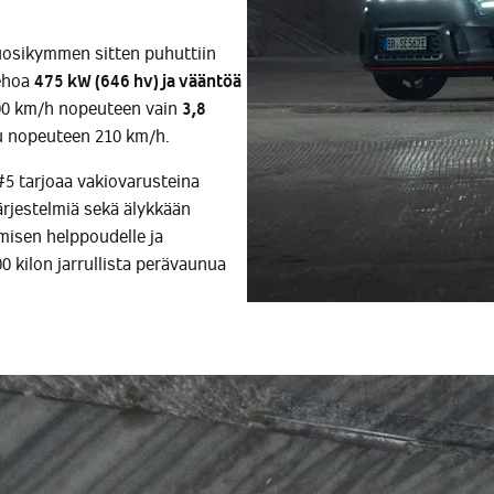
vuosikymmen sitten puhuttiin
tehoa
4
75 kW (646 hv) ja vääntöä
 100 km/h nopeuteen vain
3,8
u nopeuteen 210 km/h.
#5 tarjoaa vakiovarusteina
ärjestelmiä sekä älykkään
isen helppoudelle ja
 kilon jarrullista perävaunua