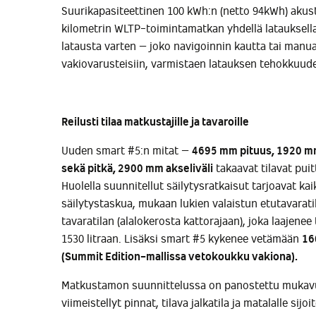
Suurikapasiteettinen 100 kWh:n (netto 94kWh) akust
kilometrin WLTP-toimintamatkan yhdellä latauksella
latausta varten – joko navigoinnin kautta tai manua
vakiovarusteisiin, varmistaen latauksen tehokkuude
Reilusti tilaa matkustajille ja tavaroille
Uuden smart #5:n mitat –
4695 mm pituus, 1920 m
sekä pitkä, 2900 mm akseliväli
takaavat tilavat puit
Huolella suunnitellut säilytysratkaisut tarjoavat kaik
säilytystaskua, mukaan lukien valaistun etutavaratil
tavaratilan (alalokerosta kattorajaan), joka laajene
1530 litraan. Lisäksi smart #5 kykenee vetämään
16
(Summit Edition-mallissa vetokoukku vakiona).
Matkustamon suunnittelussa on panostettu mukavuu
viimeistellyt pinnat, tilava jalkatila ja matalalle sijoi