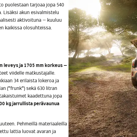
o puolestaan tarjoaa jopa 540
. Lisäksi akun esivalmistelu
alisesti aktivoituna – kuuluu
n kaikissa olosuhteissa.
m leveys ja 1705 mm korkeus –
teet viidelle matkustajalle.
kiaan 34 erilaista lokeroa ja
an ("frunk") sekä 630 litran
e takaistuimet kaadettuna jopa
00 kg jarrullista perävaunu
a
teen. Pehmeillä materiaaleilla
tettu lattia luovat avaran ja