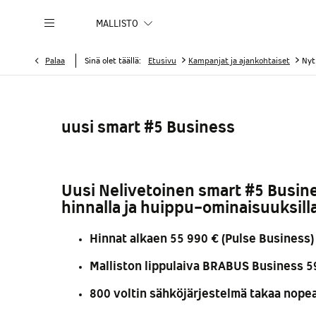
MALLISTO
>
>
Palaa
Sinä olet täällä:
Etusivu
Kampanjat ja ajankohtaiset
Nyt
uusi smart #5 Business
Uusi Nelivetoinen smart #5 Busin
hinnalla ja huippu-ominaisuuksill
Hinnat alkaen 55 990 € (Pulse Business)
Malliston lippulaiva BRABUS Business 5
800 voltin sähköjärjestelmä takaa nope