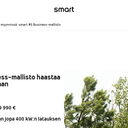
 myynnissä: smart #5 Business-mallisto
ess-mallisto haastaa
aan
9 990 €
an jopa 400 kW:n latauksen