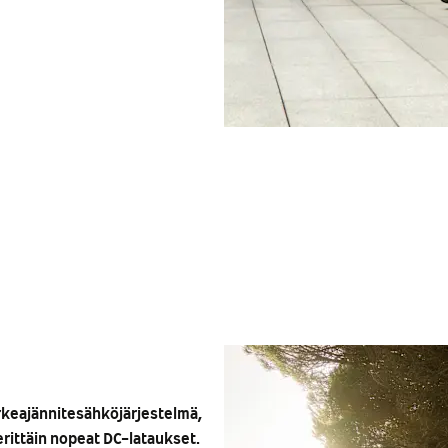
rkeajännitesähköjärjestelmä,
erittäin nopeat DC-lataukset.