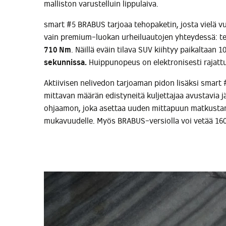
malliston varustelluin lippulaiva.
smart #5 BRABUS tarjoaa tehopaketin, josta vielä 
vain premium-luokan urheiluautojen yhteydessä: 
710 Nm
. Näillä eväin tilava SUV kiihtyy paikaltaan
sekunniss
a.
Huippunopeus on elektronisesti rajatt
Aktiivisen nelivedon tarjoaman pidon lisäksi smart 
mittavan määrän edistyneitä kuljettajaa avustavia j
ohjaamon, joka asettaa uuden mittapuun matkustam
mukavuudelle. Myös BRABUS-versiolla voi vetää 1600